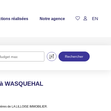
EN
tions réalisées
Notre agence
Budget max
re à WASQUEHAL
lières de LA LILLOISE IMMOBILIER.