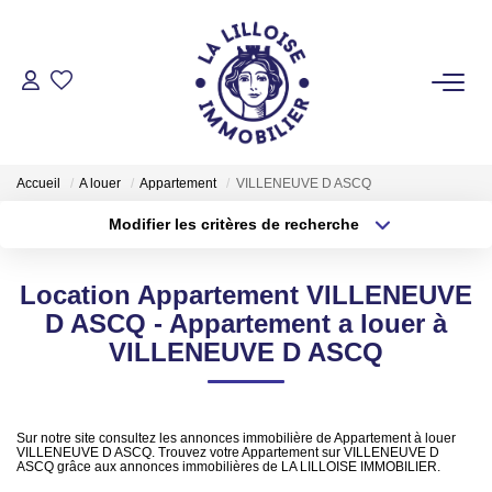
ACHETER
Nos Biens Sur Lille Et Sa Métropole
Accueil
A louer
Appartement
VILLENEUVE D ASCQ
Nos Biens Au Touquet Paris-Plage
Modifier les critères de recherche
Tous Nos Biens
Type de transaction
Localisation
Acheter
Localisation
Location Appartement VILLENEUVE
Type de bien
LOUER
Sélectionnez...
Surface min
D ASCQ - Appartement a louer à
VILLENEUVE D ASCQ
Plus de critères
Budget max
VENDRE
Créer une alerte
Sur notre site consultez les annonces immobilière de Appartement à louer
GESTION LOCATIVE
VILLENEUVE D ASCQ. Trouvez votre Appartement sur VILLENEUVE D
ASCQ grâce aux annonces immobilières de LA LILLOISE IMMOBILIER.