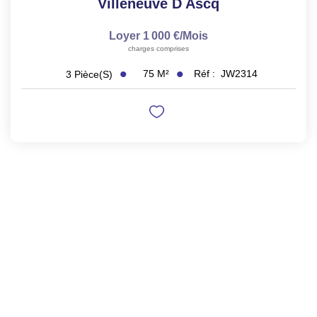
Villeneuve D Ascq
Loyer 1 000 €/mois
charges comprises
75
M²
Réf :
JW2314
3
Pièce(s)