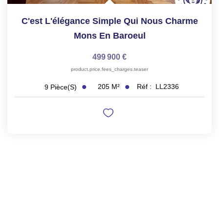
C'est L'élégance Simple Qui Nous Charme
Mons En Baroeul
499 900 €
product.price.fees_charges.teaser
205
M²
Réf :
LL2336
9
Pièce(s)