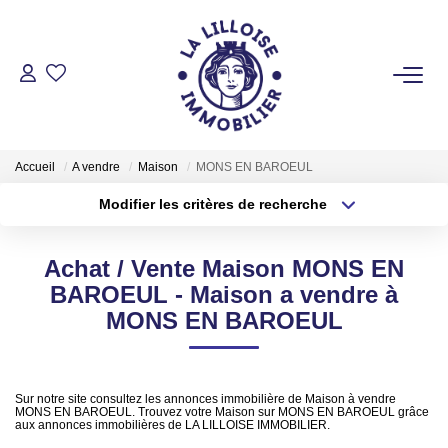
ACHETER
Nos Biens Sur Lille Et Sa Métropole
Accueil
A vendre
Maison
MONS EN BAROEUL
Nos Biens Au Touquet Paris-Plage
Modifier les critères de recherche
Tous Nos Biens
Localisation
Type de transaction
Surface min
Achat / Vente Maison MONS EN
Type de bien
LOUER
BAROEUL - Maison a vendre à
Plus de critères
Budget max
MONS EN BAROEUL
VENDRE
Créer une alerte
GESTION LOCATIVE
Sur notre site consultez les annonces immobilière de Maison à vendre
MONS EN BAROEUL. Trouvez votre Maison sur MONS EN BAROEUL grâce
aux annonces immobilières de LA LILLOISE IMMOBILIER.