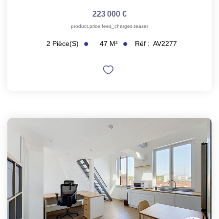
223 000 €
product.price.fees_charges.teaser
47
M²
Réf :
AV2277
2
Pièce(s)