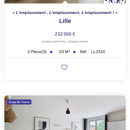
L'emplacement , L'emplacement, L'emplacement !
Lille
232 000 €
product.price.fees_charges.teaser
53
M²
Réf :
LL2310
2
Pièce(s)
Coup De Coeur