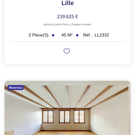
Lille
239 625 €
product.price.fees_charges.teaser
45
M²
Réf :
LL2332
2
Pièce(s)
Nouveau