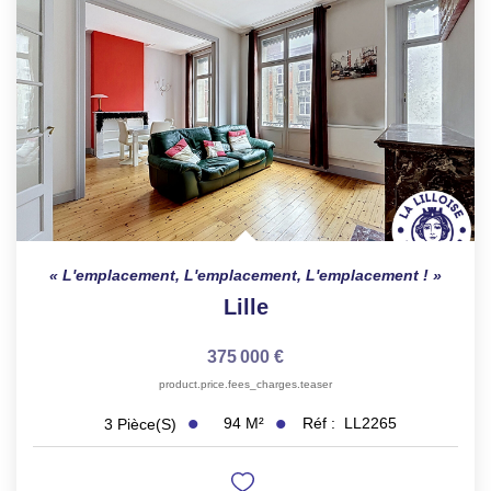
L'emplacement, L'emplacement, L'emplacement !
Lille
375 000 €
product.price.fees_charges.teaser
94
M²
Réf :
LL2265
3
Pièce(s)