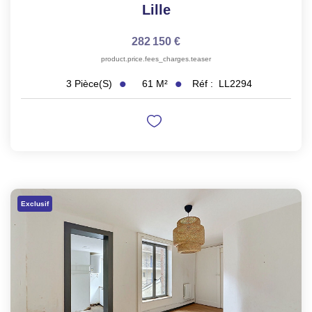
Lille
282 150 €
product.price.fees_charges.teaser
61
M²
Réf :
LL2294
3
Pièce(s)
Exclusif