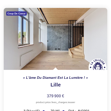
Coup De Coeur
L'âme Du Diamant Est La Lumière !
Lille
379 900 €
product.price.fees_charges.teaser
70
M²
Réf :
AV2301