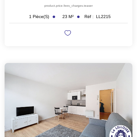
product.price.fees_charges.teaser
23
M²
Réf :
LL2215
1
Pièce(s)