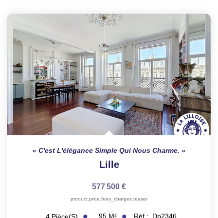
C'est L'élégance Simple Qui Nous Charme.
Lille
577 500 €
product.price.fees_charges.teaser
95
M²
Réf :
Dp2346
4
Pièce(s)