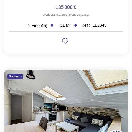
135 000 €
product.price.fees_charges.teaser
31
M²
Réf :
LL2349
1
Pièce(s)
Nouveau