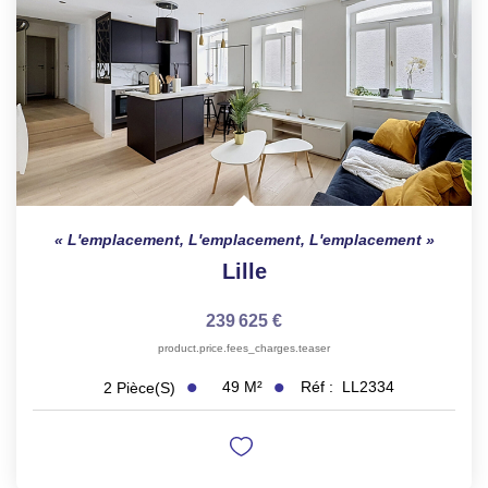
L'emplacement, L'emplacement, L'emplacement
Lille
239 625 €
product.price.fees_charges.teaser
49
M²
Réf :
LL2334
2
Pièce(s)