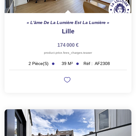
L'âme De La Lumière Est La Lumière
Lille
174 000 €
product.price.fees_charges.teaser
39
M²
Réf :
AF2308
2
Pièce(s)