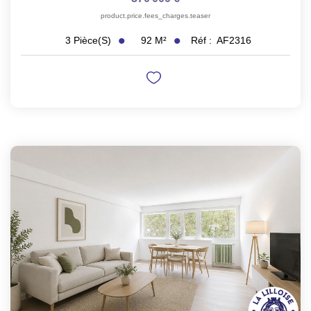
product.price.fees_charges.teaser
92
M²
Réf :
AF2316
3
Pièce(s)