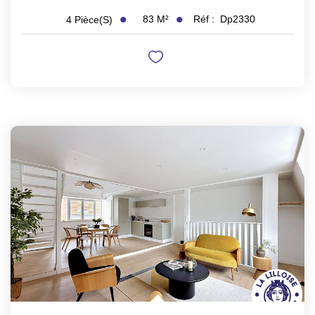
83
M²
Réf :
Dp2330
4
Pièce(s)