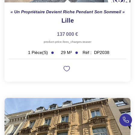
Un Propriétaire Devient Riche Pendant Son Sommeil
Lille
137 000 €
product.price.fees_charges.teaser
29
M²
Réf :
DP2038
1
Pièce(s)