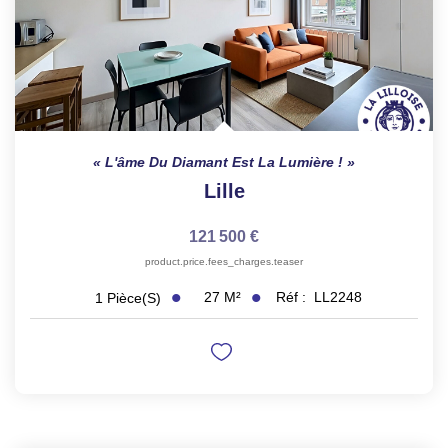
L'âme Du Diamant Est La Lumière !
Lille
121 500 €
product.price.fees_charges.teaser
27
M²
Réf :
LL2248
1
Pièce(s)