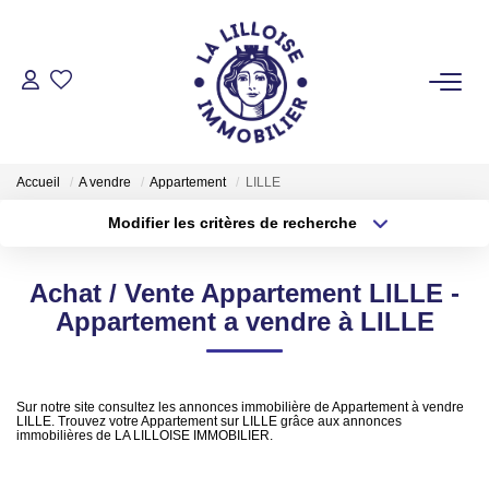
ACHETER
Nos Biens Sur Lille Et Sa Métropole
Accueil
A vendre
Appartement
LILLE
Nos Biens Au Touquet Paris-Plage
Modifier les critères de recherche
Tous Nos Biens
Type de transaction
Localisation
Acheter
Localisation
Achat / Vente Appartement LILLE -
Type de bien
LOUER
Sélectionnez...
Surface min
Appartement a vendre à LILLE
Plus de critères
Budget max
VENDRE
Sur notre site consultez les annonces immobilière de Appartement à vendre
LILLE. Trouvez votre Appartement sur LILLE grâce aux annonces
Créer une alerte
immobilières de LA LILLOISE IMMOBILIER.
GESTION LOCATIVE