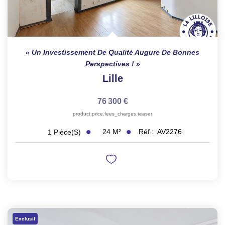
Un Investissement De Qualité Augure De Bonnes
Perspectives !
Lille
76 300 €
product.price.fees_charges.teaser
24
M²
Réf :
AV2276
1
Pièce(s)
Exclusif