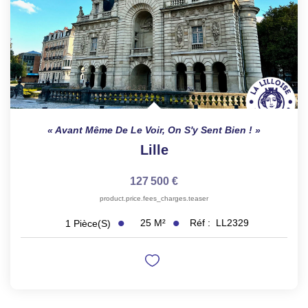
Avant Même De Le Voir, On S'y Sent Bien !
Lille
127 500 €
product.price.fees_charges.teaser
25
M²
Réf :
LL2329
1
Pièce(s)