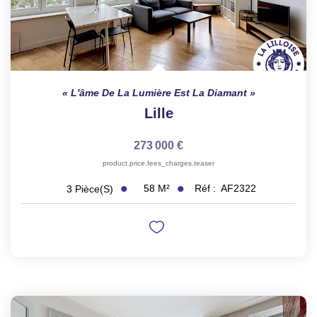
L'âme De La Lumière Est La Diamant
Lille
273 000 €
product.price.fees_charges.teaser
58
M²
Réf :
AF2322
3
Pièce(s)