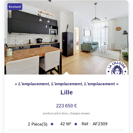
Exclusif
L'emplacement, L'emplacement, L'emplacement
Lille
223 650 €
product.price.fees_charges.teaser
42
M²
Réf :
AF2309
2
Pièce(s)