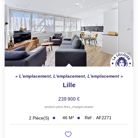
L'emplacement, L'emplacement, L'emplacement
Lille
239 900 €
product.price.fees_charges.teaser
46
M²
Réf :
AF2271
2
Pièce(s)