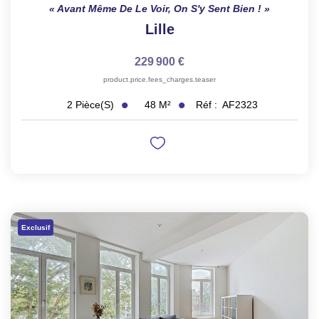
Avant Même De Le Voir, On S'y Sent Bien !
Lille
229 900 €
product.price.fees_charges.teaser
48
M²
Réf :
AF2323
2
Pièce(s)
Exclusif