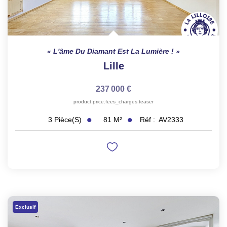
L'âme Du Diamant Est La Lumière !
Lille
237 000 €
product.price.fees_charges.teaser
81
M²
Réf :
AV2333
3
Pièce(s)
Exclusif