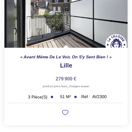
Avant Même De Le Voir, On S'y Sent Bien !
Lille
279 900 €
product.price.fees_charges.teaser
51
M²
Réf :
AV2300
3
Pièce(s)