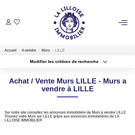
ACHETER
Nos Biens Sur Lille Et Sa Métropole
Accueil
A vendre
Murs
LILLE
Nos Biens Au Touquet Paris-Plage
Modifier les critères de recherche
Tous Nos Biens
Localisation
Type de transaction
Surface min
Achat / Vente Murs LILLE - Murs a
Type de bien
LOUER
vendre à LILLE
Plus de critères
Budget max
VENDRE
Créer une alerte
Sur notre site consultez les annonces immobilière de Murs à vendre LILLE.
Trouvez votre Murs sur LILLE grâce aux annonces immobilières de LA
GESTION LOCATIVE
LILLOISE IMMOBILIER.