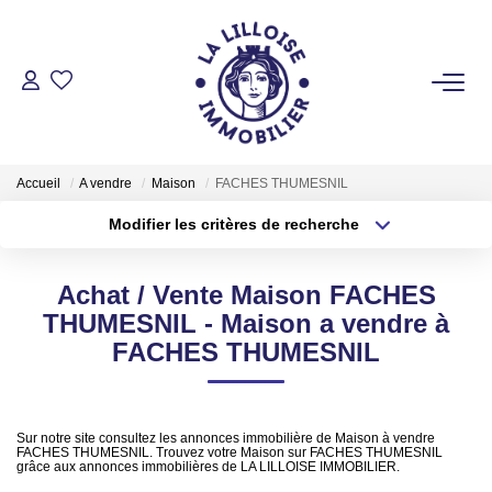
ACHETER
Nos Biens Sur Lille Et Sa Métropole
Accueil
A vendre
Maison
FACHES THUMESNIL
Nos Biens Au Touquet Paris-Plage
Modifier les critères de recherche
Tous Nos Biens
Type de transaction
Localisation
Acheter
Localisation
Achat / Vente Maison FACHES
Type de bien
LOUER
Sélectionnez...
Surface min
THUMESNIL - Maison a vendre à
FACHES THUMESNIL
Plus de critères
Budget max
VENDRE
Créer une alerte
Sur notre site consultez les annonces immobilière de Maison à vendre
GESTION LOCATIVE
FACHES THUMESNIL. Trouvez votre Maison sur FACHES THUMESNIL
grâce aux annonces immobilières de LA LILLOISE IMMOBILIER.