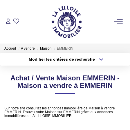
ACHETER
Nos Biens Sur Lille Et Sa Métropole
Accueil
A vendre
Maison
EMMERIN
Nos Biens Au Touquet Paris-Plage
Modifier les critères de recherche
Tous Nos Biens
Type de transaction
Localisation
Acheter
Localisation
Achat / Vente Maison EMMERIN -
Type de bien
LOUER
Sélectionnez...
Surface min
Maison a vendre à EMMERIN
Plus de critères
Budget max
VENDRE
Sur notre site consultez les annonces immobilière de Maison à vendre
EMMERIN. Trouvez votre Maison sur EMMERIN grâce aux annonces
Créer une alerte
immobilières de LA LILLOISE IMMOBILIER.
GESTION LOCATIVE