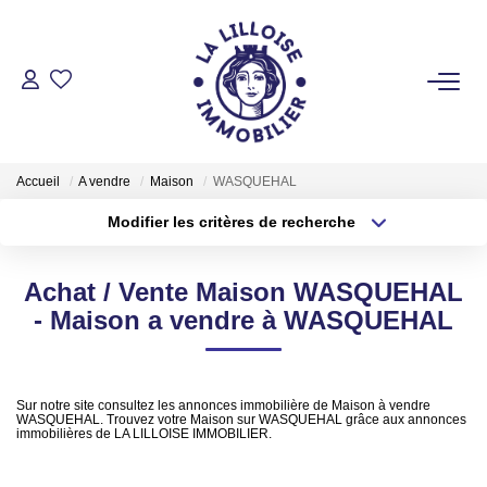
ACHETER
Nos Biens Sur Lille Et Sa Métropole
Accueil
A vendre
Maison
WASQUEHAL
Nos Biens Au Touquet Paris-Plage
Modifier les critères de recherche
Tous Nos Biens
Type de transaction
Localisation
Achat / Vente Maison WASQUEHAL
Type de bien
LOUER
Acheter
Localisation
Surface min
- Maison a vendre à WASQUEHAL
Sélectionnez...
Plus de critères
Budget max
VENDRE
Sur notre site consultez les annonces immobilière de Maison à vendre
WASQUEHAL. Trouvez votre Maison sur WASQUEHAL grâce aux annonces
Créer une alerte
immobilières de LA LILLOISE IMMOBILIER.
GESTION LOCATIVE