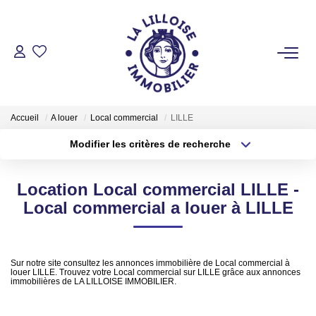
ACHETER
Nos Biens Sur Lille Et Sa Métropole
Accueil
A louer
Local commercial
LILLE
Nos Biens Au Touquet Paris-Plage
Modifier les critères de recherche
Tous Nos Biens
Type de transaction
Localisation
Acheter
Localisation
Location Local commercial LILLE -
Type de bien
LOUER
Sélectionnez...
Surface min
Local commercial a louer à LILLE
Plus de critères
Budget max
VENDRE
Sur notre site consultez les annonces immobilière de Local commercial à
louer LILLE. Trouvez votre Local commercial sur LILLE grâce aux annonces
Créer une alerte
immobilières de LA LILLOISE IMMOBILIER.
GESTION LOCATIVE