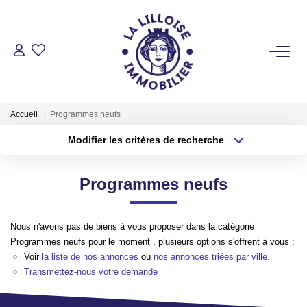
ACHETER
Nos Biens Sur Lille Et Sa Métropole
Accueil
Programmes neufs
Nos Biens Au Touquet Paris-Plage
Modifier les critères de recherche
Tous Nos Biens
Type de transaction
Localisation
Acheter
Localisation
Programmes neufs
Type de bien
LOUER
Sélectionnez...
Surface min
Nous n'avons pas de biens à vous proposer dans la catégorie
Plus de critères
Budget max
VENDRE
Programmes neufs pour le moment , plusieurs options s'offrent à vous :
Voir
la liste de nos annonces
ou
nos annonces triées par ville.
Créer une alerte
Transmettez-nous votre demande
GESTION LOCATIVE