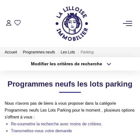
ACHETER
Nos Biens Sur Lille Et Sa Métropole
Accueil
Programmes neufs
Les Lots
Parking
Nos Biens Au Touquet Paris-Plage
Modifier les critères de recherche
Tous Nos Biens
Type de transaction
Localisation
Acheter
Localisation
Programmes neufs les lots parking
Type de bien
LOUER
Sélectionnez...
Surface min
Nous n'avons pas de biens à vous proposer dans la catégorie
Plus de critères
Budget max
VENDRE
Programmes neufs Les Lots Parking pour le moment , plusieurs options
s'offrent à vous :
Créer une alerte
Re-soumettre la recherche avec moins de critères.
GESTION LOCATIVE
Transmettez-nous votre demande