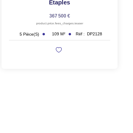
Etaples
367 500 €
product.price.fees_charges.teaser
109
M²
Réf :
DP2128
5
Pièce(s)