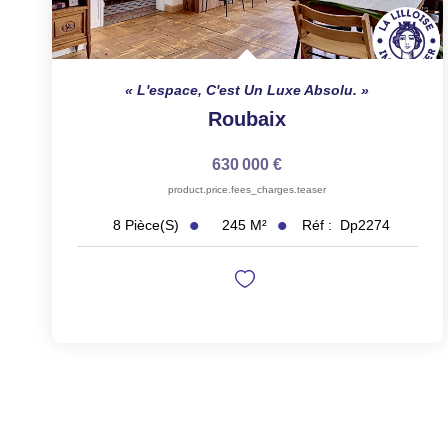
L'espace, C'est Un Luxe Absolu.
Roubaix
630 000 €
product.price.fees_charges.teaser
245
M²
Réf :
Dp2274
8
Pièce(s)