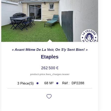
Avant Même De La Voir, On S'y Sent Bien!
Etaples
262 500 €
product.price.fees_charges.teaser
68
M²
Réf :
DP2288
3
Pièce(s)