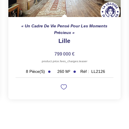
Un Cadre De Vie Pensé Pour Les Moments
Précieux
Lille
799 000 €
product.price.fees_charges.teaser
260
M²
Réf :
LL2126
8
Pièce(s)