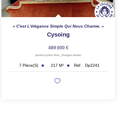
C'est L'élégance Simple Qui Nous Charme.
Cysoing
489 000 €
product.price.fees_charges.teaser
217
M²
Réf :
Dp2241
7
Pièce(s)