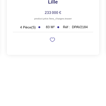
Lille
233 000 €
product.price.fees_charges.teaser
83
M²
Réf :
DPAV2184
4
Pièce(s)