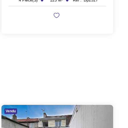
4
Pièce(s)
Vendu