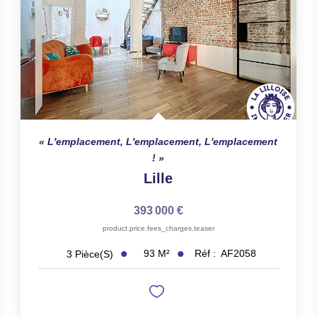
L'emplacement, L'emplacement, L'emplacement
!
Lille
393 000 €
product.price.fees_charges.teaser
93
M²
Réf :
AF2058
3
Pièce(s)