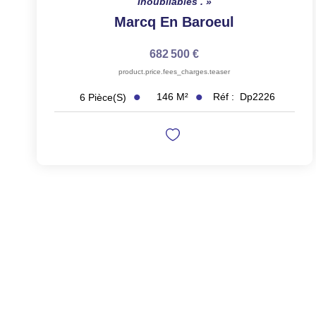
Inoubliables .
Marcq En Baroeul
682 500 €
product.price.fees_charges.teaser
146
M²
Réf :
Dp2226
6
Pièce(s)