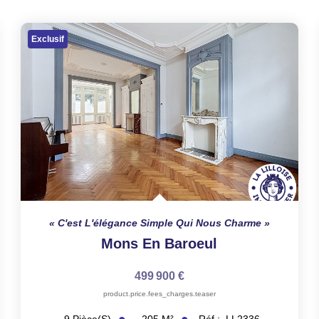
Exclusif
C'est L'élégance Simple Qui Nous Charme
Mons En Baroeul
499 900 €
product.price.fees_charges.teaser
205
M²
Réf :
LL2336