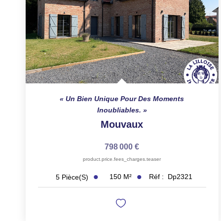
Un Bien Unique Pour Des Moments
Inoubliables.
Mouvaux
798 000 €
product.price.fees_charges.teaser
150
M²
Réf :
Dp2321
5
Pièce(s)