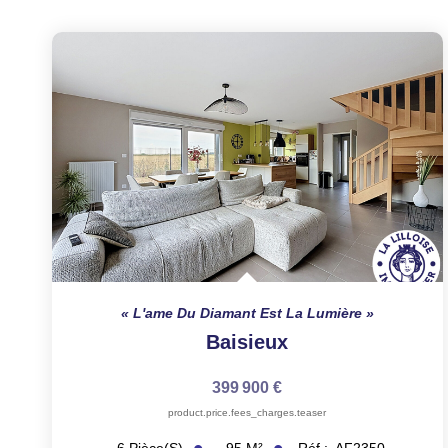
L'ame Du Diamant Est La Lumière
Baisieux
399 900 €
product.price.fees_charges.teaser
95
M²
Réf :
AF2350