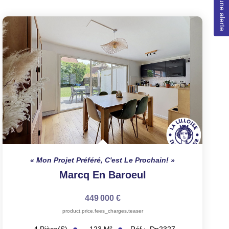
Créer une alerte
Mon Projet Préféré, C'est Le Prochain!
Marcq En Baroeul
449 000 €
product.price.fees_charges.teaser
123
M²
Réf :
Dp2327