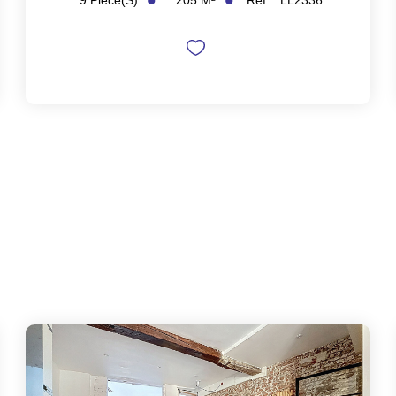
9
Pièce(s)