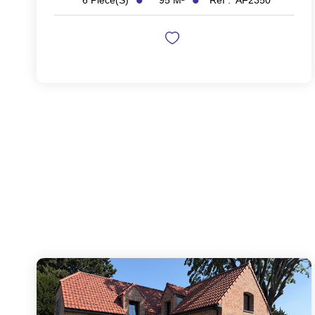
6
Pièce(s)