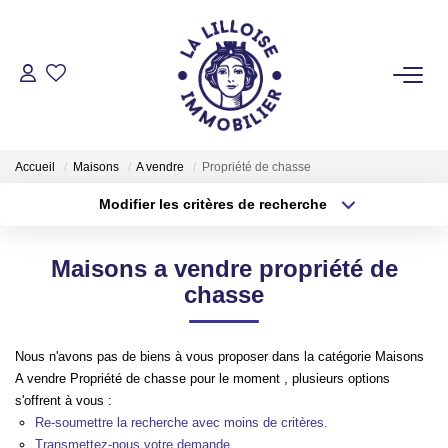
ACHETER
Nos Biens Sur Lille Et Sa Métropole
Accueil
Maisons
A vendre
Propriété de chasse
Nos Biens Au Touquet Paris-Plage
Modifier les critères de recherche
Tous Nos Biens
Type de transaction
Localisation
Acheter
Localisation
Maisons a vendre propriété de
Type de bien
LOUER
Sélectionnez...
Surface min
chasse
Plus de critères
Budget max
VENDRE
Nous n'avons pas de biens à vous proposer dans la catégorie Maisons
A vendre Propriété de chasse pour le moment , plusieurs options
Créer une alerte
s'offrent à vous :
GESTION LOCATIVE
Re-soumettre la recherche avec moins de critères.
Transmettez-nous votre demande