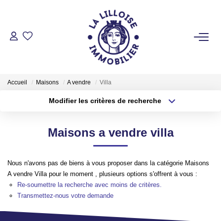
ACHETER
Nos Biens Sur Lille Et Sa Métropole
Accueil
Maisons
A vendre
Villa
Nos Biens Au Touquet Paris-Plage
Modifier les critères de recherche
Tous Nos Biens
Type de transaction
Localisation
Acheter
Localisation
Maisons a vendre villa
Type de bien
LOUER
Sélectionnez...
Surface min
Nous n'avons pas de biens à vous proposer dans la catégorie Maisons
Plus de critères
Budget max
VENDRE
A vendre Villa pour le moment , plusieurs options s'offrent à vous :
Re-soumettre la recherche avec moins de critères.
Créer une alerte
Transmettez-nous votre demande
GESTION LOCATIVE