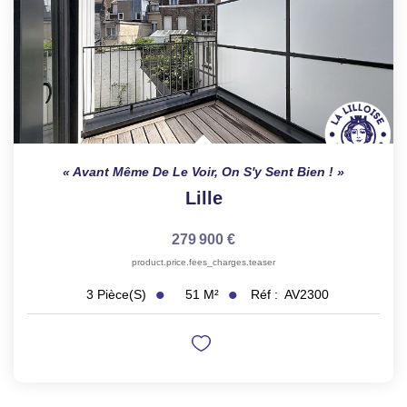
Avant Même De Le Voir, On S'y Sent Bien !
Lille
279 900 €
product.price.fees_charges.teaser
51
M²
Réf :
AV2300
3
Pièce(s)