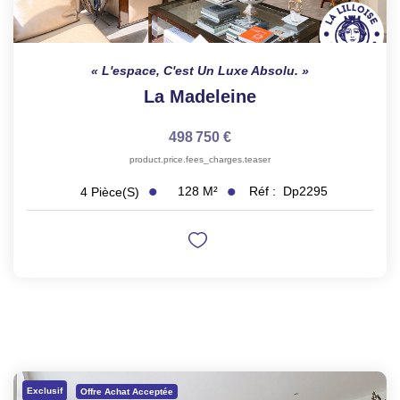
L'espace, C'est Un Luxe Absolu.
La Madeleine
498 750 €
product.price.fees_charges.teaser
128
M²
Réf :
Dp2295
4
Pièce(s)
Exclusif
Offre Achat Acceptée