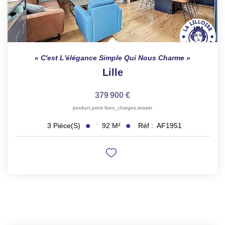
C'est L'élégance Simple Qui Nous Charme
Lille
379 900 €
product.price.fees_charges.teaser
92
M²
Réf :
AF1951
3
Pièce(s)