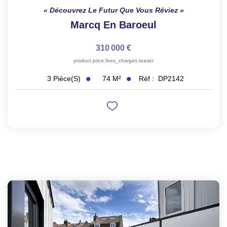
Découvrez Le Futur Que Vous Rêviez
Marcq En Baroeul
310 000 €
product.price.fees_charges.teaser
74
M²
Réf :
DP2142
3
Pièce(s)