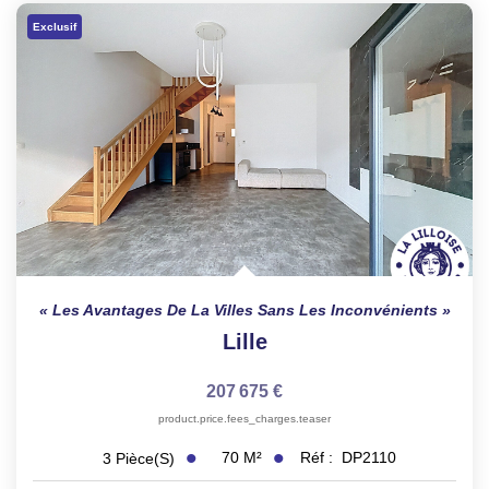
Exclusif
Les Avantages De La Villes Sans Les Inconvénients
Lille
207 675 €
product.price.fees_charges.teaser
70
M²
Réf :
DP2110
3
Pièce(s)