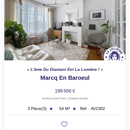
TRANSACTIONS RÉALISÉES
NOTRE AGENCE
EN
L'âme Du Diamant Est La Lumière !
Marcq En Baroeul
199 500 €
product.price.fees_charges.teaser
54
M²
Réf :
AV2302
3
Pièce(s)