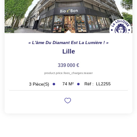
L'âme Du Diamant Est La Lumière !
Lille
339 000 €
product.price.fees_charges.teaser
74
M²
Réf :
LL2255
3
Pièce(s)