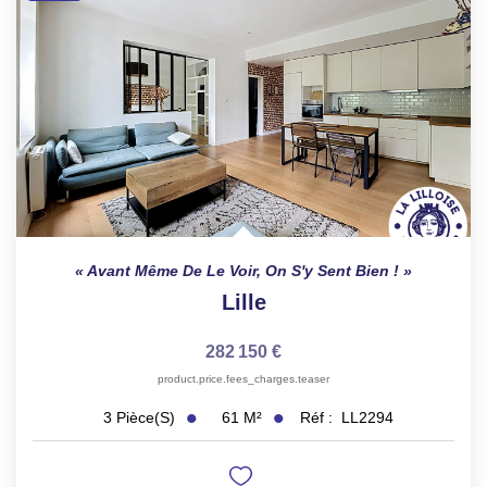
Avant Même De Le Voir, On S'y Sent Bien !
Lille
282 150 €
product.price.fees_charges.teaser
61
M²
Réf :
LL2294
3
Pièce(s)