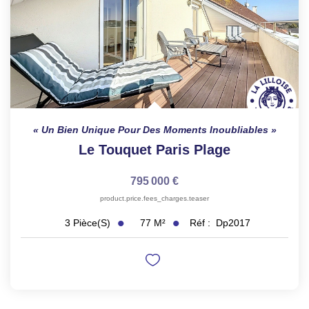
Un Bien Unique Pour Des Moments Inoubliables
Le Touquet Paris Plage
795 000 €
product.price.fees_charges.teaser
77
M²
Réf :
Dp2017
3
Pièce(s)