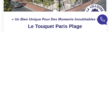
Un Bien Unique Pour Des Moments Inoubliables
Le Touquet Paris Plage
1 130 000 €
product.price.fees_charges.teaser
76
M²
Réf :
DP1805
3
Pièce(s)