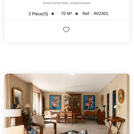
product.price.fees_charges.teaser
70
M²
Réf :
AV2301
3
Pièce(s)