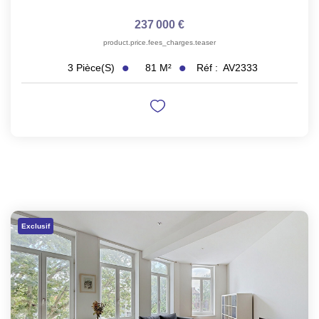
237 000 €
product.price.fees_charges.teaser
81
M²
Réf :
AV2333
3
Pièce(s)
Exclusif