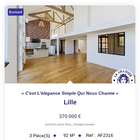
Exclusif
C'est L'élégance Simple Qui Nous Charme
Lille
370 000 €
product.price.fees_charges.teaser
92
M²
Réf :
AF2316
3
Pièce(s)