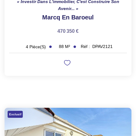
Investir Dans L'immobilier, C'est Construire Son
Avenir...
Marcq En Baroeul
470 350 €
88
M²
Réf :
DPAV2121
4
Pièce(s)
Exclusif