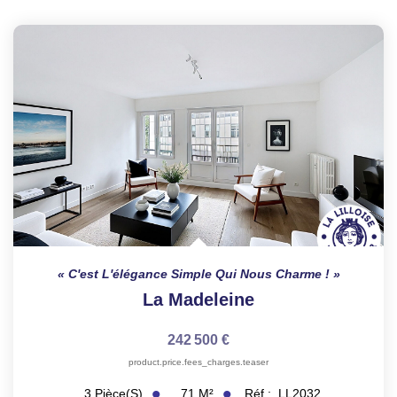
C'est L'élégance Simple Qui Nous Charme !
La Madeleine
242 500 €
product.price.fees_charges.teaser
71
M²
Réf :
LL2032
3
Pièce(s)