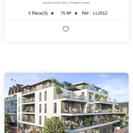
product.price.fees_charges.teaser
75
M²
Réf :
LL2012
3
Pièce(s)