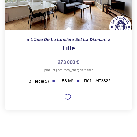
L'âme De La Lumière Est La Diamant
Lille
273 000 €
product.price.fees_charges.teaser
58
M²
Réf :
AF2322
3
Pièce(s)