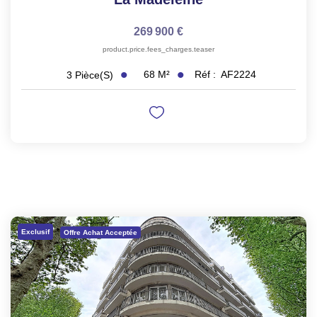
269 900 €
product.price.fees_charges.teaser
68
M²
Réf :
AF2224
3
Pièce(s)
Exclusif
Offre Achat Acceptée