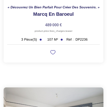
Découvrez Un Bien Parfait Pour Créer Des Souvenirs.
Marcq En Baroeul
489 000 €
product.price.fees_charges.teaser
107
M²
Réf :
DP2236
3
Pièce(s)