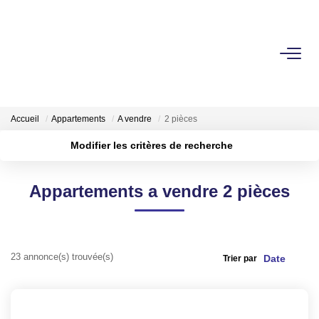
ACHETER
Nos Biens Sur Lille Et Sa Métropole
Accueil
Appartements
A vendre
2 pièces
Nos Biens Au Touquet Paris-Plage
Modifier les critères de recherche
Tous Nos Biens
Localisation
Type de transaction
Surface min
Appartements a vendre 2 pièces
Type de bien
LOUER
Plus de critères
Budget max
VENDRE
Créer une alerte
23 annonce(s) trouvée(s)
Trier par
GESTION LOCATIVE