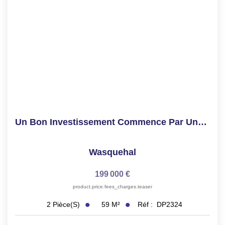
TRANSACTIONS RÉALISÉES
NOTRE AGENCE
EN
Un Bon Investissement Commence Par Une Bonne Adresse.
Wasquehal
199 000 €
product.price.fees_charges.teaser
59
M²
Réf :
DP2324
2
Pièce(s)