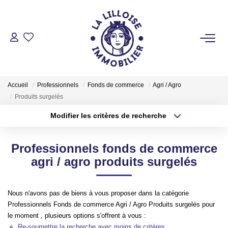
ACHETER
Nos Biens Sur Lille Et Sa Métropole
Accueil
Professionnels
Fonds de commerce
Agri / Agro
Nos Biens Au Touquet Paris-Plage
Produits surgelés
Tous Nos Biens
Modifier les critères de recherche
Type de transaction
Localisation
Acheter
Localisation
LOUER
Professionnels fonds de commerce
Type de bien
Sélectionnez...
Surface min
agri / agro produits surgelés
VENDRE
Plus de critères
Budget max
Nous n'avons pas de biens à vous proposer dans la catégorie
Professionnels Fonds de commerce Agri / Agro Produits surgelés pour
GESTION LOCATIVE
Créer une alerte
le moment , plusieurs options s'offrent à vous :
Re-soumettre la recherche avec moins de critères.