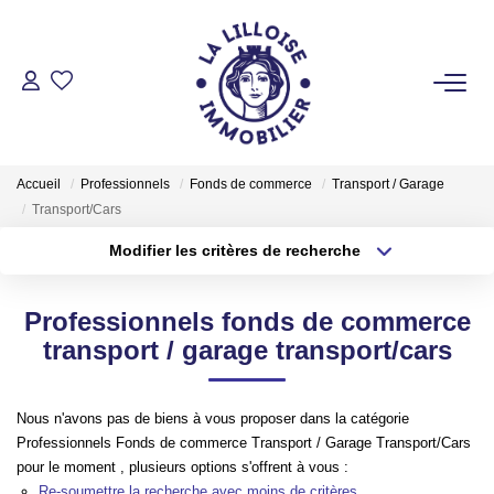
ACHETER
Nos Biens Sur Lille Et Sa Métropole
Accueil
Professionnels
Fonds de commerce
Transport / Garage
Nos Biens Au Touquet Paris-Plage
Transport/Cars
Tous Nos Biens
Modifier les critères de recherche
Type de transaction
Localisation
Acheter
Localisation
LOUER
Professionnels fonds de commerce
Type de bien
Sélectionnez...
Surface min
transport / garage transport/cars
VENDRE
Plus de critères
Budget max
Nous n'avons pas de biens à vous proposer dans la catégorie
Professionnels Fonds de commerce Transport / Garage Transport/Cars
GESTION LOCATIVE
Créer une alerte
pour le moment , plusieurs options s'offrent à vous :
Re-soumettre la recherche avec moins de critères.