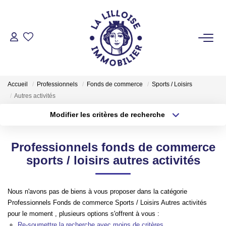
ACHETER
Nos Biens Sur Lille Et Sa Métropole
Accueil
Professionnels
Fonds de commerce
Sports / Loisirs
Nos Biens Au Touquet Paris-Plage
Autres activités
Tous Nos Biens
Modifier les critères de recherche
Type de transaction
Localisation
Acheter
Localisation
LOUER
Professionnels fonds de commerce
Type de bien
Sélectionnez...
Surface min
sports / loisirs autres activités
VENDRE
Plus de critères
Budget max
Nous n'avons pas de biens à vous proposer dans la catégorie
Professionnels Fonds de commerce Sports / Loisirs Autres activités
GESTION LOCATIVE
Créer une alerte
pour le moment , plusieurs options s'offrent à vous :
Re-soumettre la recherche avec moins de critères.