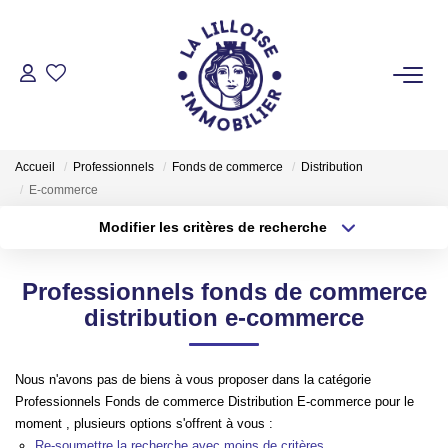
ACHETER
Nos Biens Sur Lille Et Sa Métropole
Accueil
Professionnels
Fonds de commerce
Distribution
Nos Biens Au Touquet Paris-Plage
E-commerce
Tous Nos Biens
Modifier les critères de recherche
Type de transaction
Localisation
Acheter
Localisation
LOUER
Professionnels fonds de commerce
Type de bien
Sélectionnez...
Surface min
distribution e-commerce
VENDRE
Plus de critères
Budget max
Nous n'avons pas de biens à vous proposer dans la catégorie
Professionnels Fonds de commerce Distribution E-commerce pour le
GESTION LOCATIVE
Créer une alerte
moment , plusieurs options s'offrent à vous :
Re-soumettre la recherche avec moins de critères.