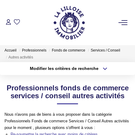
ACHETER
Nos Biens Sur Lille Et Sa Métropole
Accueil
Professionnels
Fonds de commerce
Services / Conseil
Nos Biens Au Touquet Paris-Plage
Autres activités
Tous Nos Biens
Modifier les critères de recherche
Type de transaction
Localisation
Acheter
Localisation
LOUER
Professionnels fonds de commerce
Type de bien
Sélectionnez...
Surface min
services / conseil autres activités
VENDRE
Plus de critères
Budget max
Nous n'avons pas de biens à vous proposer dans la catégorie
Professionnels Fonds de commerce Services / Conseil Autres activités
GESTION LOCATIVE
Créer une alerte
pour le moment , plusieurs options s'offrent à vous :
Re-soumettre la recherche avec moins de critères.