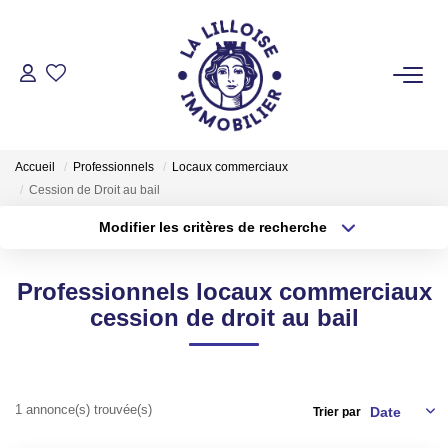
ACHETER
Nos Biens Sur Lille Et Sa Métropole
Accueil
Professionnels
Locaux commerciaux
Nos Biens Au Touquet Paris-Plage
Cession de Droit au bail
Tous Nos Biens
Modifier les critères de recherche
Type de transaction
Localisation
Acheter
Localisation
LOUER
Professionnels locaux commerciaux
Type de bien
Sélectionnez...
Surface min
cession de droit au bail
VENDRE
Plus de critères
Budget max
GESTION LOCATIVE
1 annonce(s) trouvée(s)
Créer une alerte
Trier par