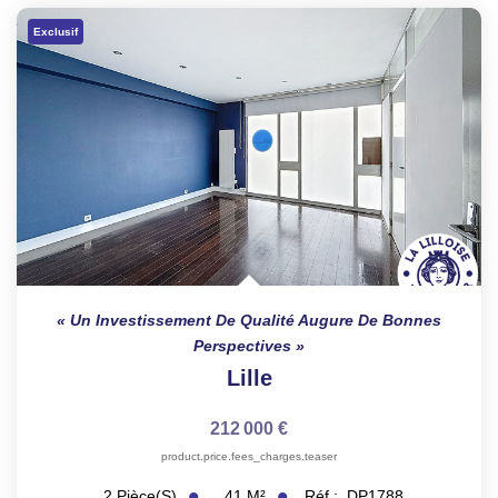
TRANSACTIONS RÉALISÉES
Exclusif
NOTRE AGENCE
EN
Un Investissement De Qualité Augure De Bonnes
Perspectives
Lille
212 000 €
product.price.fees_charges.teaser
41
M²
Réf :
DP1788
2
Pièce(s)