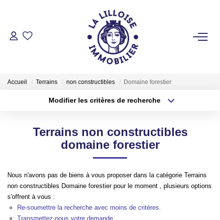
ACHETER
Nos Biens Sur Lille Et Sa Métropole
Accueil
Terrains
non constructibles
Domaine forestier
Nos Biens Au Touquet Paris-Plage
Modifier les critères de recherche
Tous Nos Biens
Type de transaction
Localisation
Acheter
Localisation
Terrains non constructibles
Type de bien
LOUER
Sélectionnez...
Surface min
domaine forestier
Plus de critères
Budget max
VENDRE
Nous n'avons pas de biens à vous proposer dans la catégorie Terrains
non constructibles Domaine forestier pour le moment , plusieurs options
Créer une alerte
s'offrent à vous :
GESTION LOCATIVE
Re-soumettre la recherche avec moins de critères.
Transmettez-nous votre demande