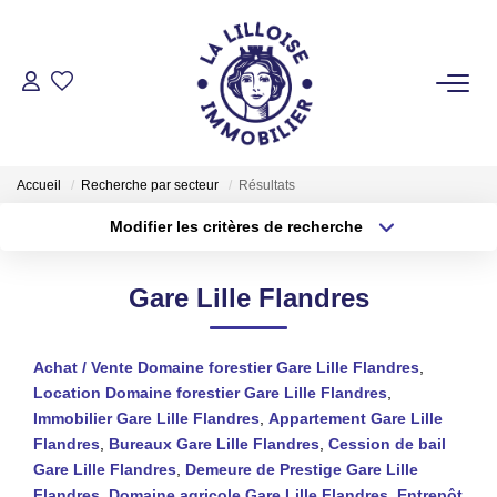
ACHETER
Nos Biens Sur Lille Et Sa Métropole
Accueil
Recherche par secteur
Résultats
Nos Biens Au Touquet Paris-Plage
Modifier les critères de recherche
Tous Nos Biens
Type de transaction
Localisation
Acheter
Localisation
Gare Lille Flandres
Type de bien
LOUER
Sélectionnez...
Surface min
Achat / Vente Domaine forestier Gare Lille Flandres
,
Plus de critères
Budget max
VENDRE
Location Domaine forestier Gare Lille Flandres
,
Immobilier Gare Lille Flandres
,
Appartement Gare Lille
Créer une alerte
Flandres
,
Bureaux Gare Lille Flandres
,
Cession de bail
GESTION LOCATIVE
Gare Lille Flandres
,
Demeure de Prestige Gare Lille
Flandres
,
Domaine agricole Gare Lille Flandres
,
Entrepôt