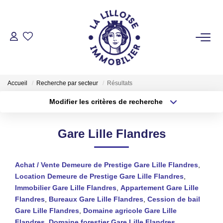
ACHETER
Nos Biens Sur Lille Et Sa Métropole
Accueil
Recherche par secteur
Résultats
Nos Biens Au Touquet Paris-Plage
Modifier les critères de recherche
Tous Nos Biens
Type de transaction
Localisation
Acheter
Localisation
Gare Lille Flandres
Type de bien
LOUER
Sélectionnez...
Surface min
Achat / Vente Demeure de Prestige Gare Lille Flandres
,
Plus de critères
Budget max
VENDRE
Location Demeure de Prestige Gare Lille Flandres
,
Immobilier Gare Lille Flandres
,
Appartement Gare Lille
Créer une alerte
Flandres
,
Bureaux Gare Lille Flandres
,
Cession de bail
GESTION LOCATIVE
Gare Lille Flandres
,
Domaine agricole Gare Lille
Flandres
,
Domaine forestier Gare Lille Flandres
,