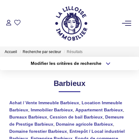
ACHETER
Nos Biens Sur Lille Et Sa Métropole
Accueil
Recherche par secteur
Résultats
Nos Biens Au Touquet Paris-Plage
Modifier les critères de recherche
Tous Nos Biens
Type de transaction
Localisation
Acheter
Localisation
Barbieux
Type de bien
LOUER
Sélectionnez...
Surface min
Achat / Vente Immeuble Barbieux
,
Location Immeuble
Plus de critères
Budget max
VENDRE
Barbieux
,
Immobilier Barbieux
,
Appartement Barbieux
,
Bureaux Barbieux
,
Cession de bail Barbieux
,
Demeure
Créer une alerte
de Prestige Barbieux
,
Domaine agricole Barbieux
,
GESTION LOCATIVE
Domaine forestier Barbieux
,
Entrepôt / Local industriel
Barbieux
,
Entreprise Barbieux
,
Fonds de commerce