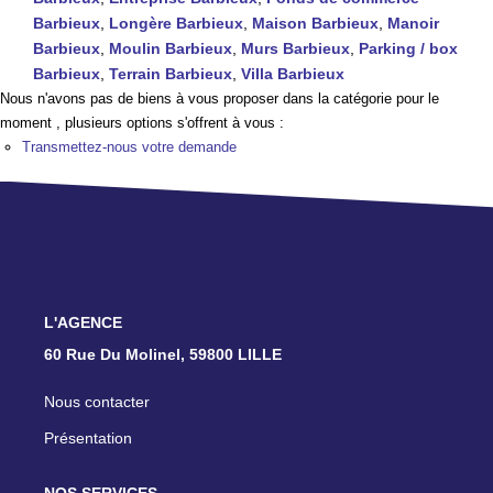
TRANSACTIONS RÉALISÉES
Barbieux
,
Longère Barbieux
,
Maison Barbieux
,
Manoir
Barbieux
,
Moulin Barbieux
,
Murs Barbieux
,
Parking / box
Barbieux
,
Terrain Barbieux
,
Villa Barbieux
NOTRE AGENCE
Nous n'avons pas de biens à vous proposer dans la catégorie pour le
moment , plusieurs options s'offrent à vous :
EN
Transmettez-nous votre demande
L'AGENCE
60 Rue Du Molinel, 59800 LILLE
Nous contacter
Présentation