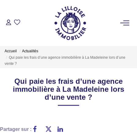
ACHETER
Nos Biens Sur Lille Et Sa Métropole
Accueil
Actualités
Nos Biens Au Touquet Paris-Plage
Qui paie les frais d’une agence immobilière à La Madeleine lors d’une
vente ?
Tous Nos Biens
Qui paie les frais d’une agence
LOUER
immobilière à La Madeleine lors
d’une vente ?
VENDRE
GESTION LOCATIVE
Partager sur :