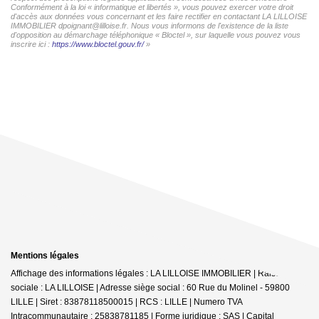
Conformément à la loi « informatique et libertés », vous pouvez exercer votre droit
d'accès aux données vous concernant et les faire rectifier en contactant LA LILLOISE
IMMOBILIER dpoignant@lilloise.fr. Nous vous informons de l'existence de la liste
d'opposition au démarchage téléphonique « Bloctel », sur laquelle vous pouvez vous
inscrire ici :
https://www.bloctel.gouv.fr/
»
Mentions légales
Affichage des informations légales : LA LILLOISE IMMOBILIER | Raison
sociale : LA LILLOISE | Adresse siège social : 60 Rue du Molinel - 59800
LILLE | Siret : 83878118500015 | RCS : LILLE | Numero TVA
Intracommunautaire : 25838781185 | Forme juridique : SAS | Capital