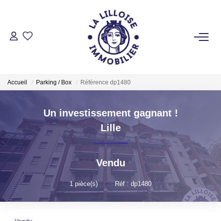
ACHETER
Nos Biens Sur Lille Et Sa Métropole
Accueil
Parking / Box
Référence dp1480
Nos Biens Au Touquet Paris-Plage
Tous Nos Biens
Un investissement gagnant !
Lille
LOUER
Vendu
VENDRE
1
pièce(s)
•
Réf : dp1480
GESTION LOCATIVE