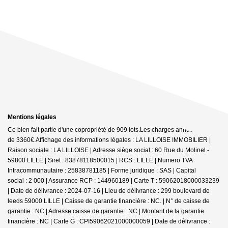
Mentions légales
Ce bien fait partie d'une copropriété de 909 lots.Les charges annuelles sont
de 3360€.
Affichage des informations légales : LA LILLOISE IMMOBILIER |
Raison sociale : LA LILLOISE | Adresse siège social : 60 Rue du Molinel -
59800 LILLE | Siret : 83878118500015 | RCS : LILLE | Numero TVA
Intracommunautaire : 25838781185 | Forme juridique : SAS | Capital
social : 2 000 | Assurance RCP : 144960189 |
Carte T : 59062018000033239
| Date de délivrance : 2024-07-16 | Lieu de délivrance : 299 boulevard de
leeds 59000 LILLE | Caisse de garantie financière : NC. | N° de caisse de
garantie : NC | Adresse caisse de garantie : NC | Montant de la garantie
financière : NC | Carte G : CPI59062021000000059 | Date de délivrance :