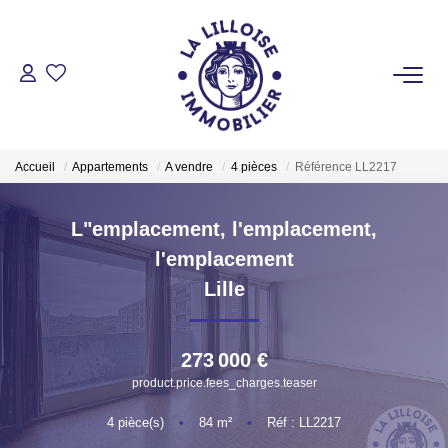
ACHETER
Nos Biens Sur Lille Et Sa Métropole
Accueil
Appartements
A vendre
4 pièces
Référence LL2217
Nos Biens Au Touquet Paris-Plage
Tous Nos Biens
L"emplacement, l'emplacement,
l'emplacement
LOUER
Lille
VENDRE
273 000 €
product.price.fees_charges.teaser
GESTION LOCATIVE
4
pièce(s)
•
84
m²
•
Réf : LL2217