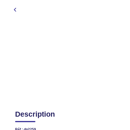
Description
Réf : dp2259