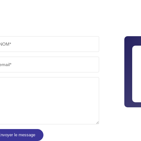
NOM*
email*
nvoyer le message