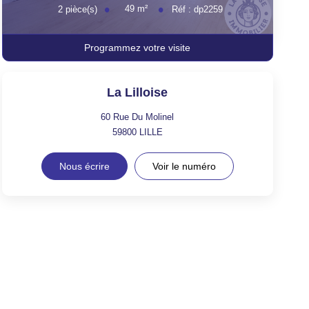
49
m²
2
pièce(s)
Réf :
dp2259
Programmez votre visite
La Lilloise
60 Rue Du Molinel
59800
LILLE
Nous écrire
Voir le numéro