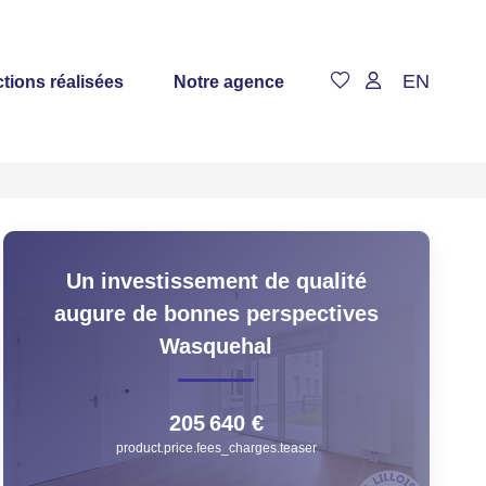
EN
tions réalisées
Notre agence
Un investissement de qualité
augure de bonnes perspectives
Wasquehal
205 640 €
product.price.fees_charges.teaser