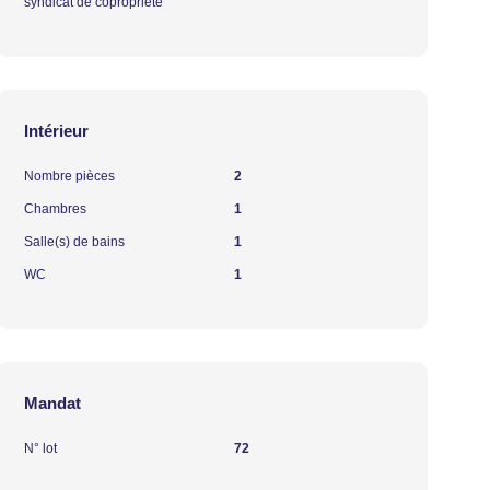
syndicat de copropriété
Intérieur
Nombre pièces
2
Chambres
1
Salle(s) de bains
1
WC
1
Mandat
N° lot
72