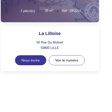
38
m²
2
pièce(s)
Réf :
DP2216
La Lilloise
60 Rue Du Molinel
59800
LILLE
Nous écrire
Voir le numéro