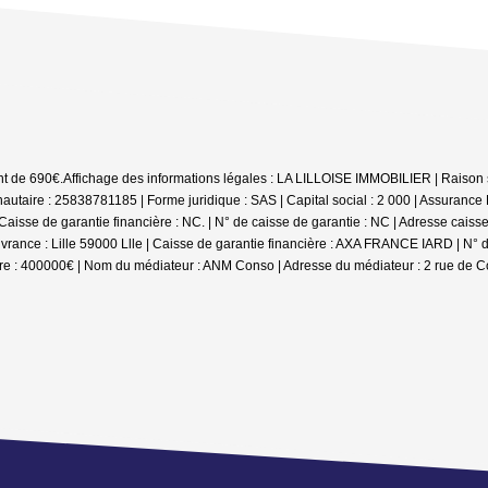
nt de 690€.
Affichage des informations légales : LA LILLOISE IMMOBILIER | Raison s
utaire : 25838781185 | Forme juridique : SAS | Capital social : 2 000 | Assuranc
isse de garantie financière : NC. | N° de caisse de garantie : NC | Adresse caisse d
ance : Lille 59000 Llle | Caisse de garantie financière : AXA FRANCE IARD | N° d
re : 400000€ | Nom du médiateur : ANM Conso | Adresse du médiateur : 2 rue de C