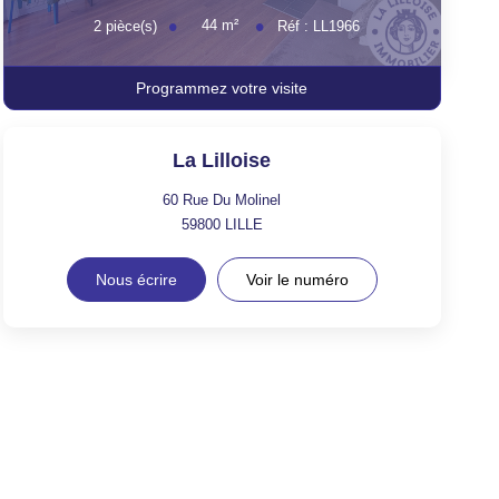
44
m²
2
pièce(s)
Réf :
LL1966
Programmez votre visite
La Lilloise
60 Rue Du Molinel
59800
LILLE
Nous écrire
Voir le numéro