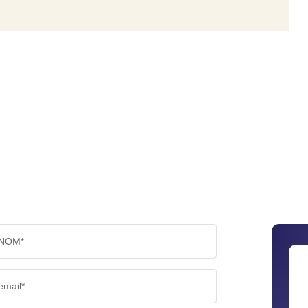
NOM*
email*