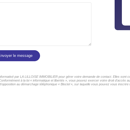
nvoyer le message
r informatisé par LA LILLOISE IMMOBILIER pour gérer votre demande de contact. Elles sont con
 Conformément à la loi « informatique et libertés », vous pouvez exercer votre droit d'accès 
d'opposition au démarchage téléphonique « Bloctel », sur laquelle vous pouvez vous inscrire i