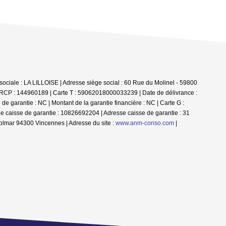
ociale : LA LILLOISE | Adresse siège social : 60 Rue du Molinel - 59800
e RCP : 144960189 |
Carte T : 59062018000033239 | Date de délivrance :
e garantie : NC | Montant de la garantie financière : NC | Carte G :
e caisse de garantie : 10826692204 | Adresse caisse de garantie : 31
olmar 94300 Vincennes | Adresse du site :
www.anm-conso.com
|