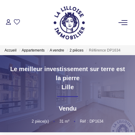
ACHETER
Nos Biens Sur Lille Et Sa Métropole
Accueil
Appartements
A vendre
2 pièces
Référence DP1634
Nos Biens Au Touquet Paris-Plage
Tous Nos Biens
Le meilleur investissement sur terre est
la pierre
LOUER
Lille
VENDRE
Vendu
2
pièce(s)
•
31
m²
•
Réf : DP1634
GESTION LOCATIVE