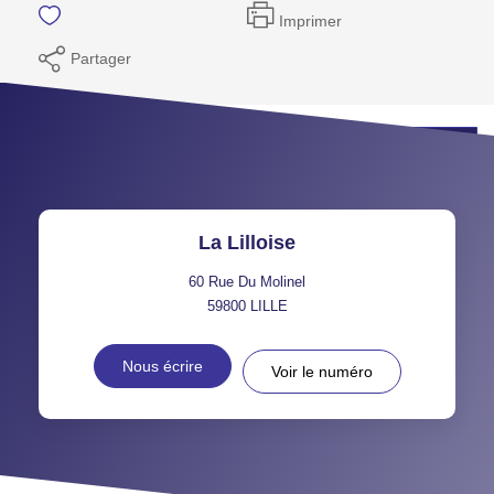
Imprimer
Partager
Programmez votre visite
La Lilloise
60 Rue Du Molinel
59800
LILLE
Nous écrire
Voir le numéro