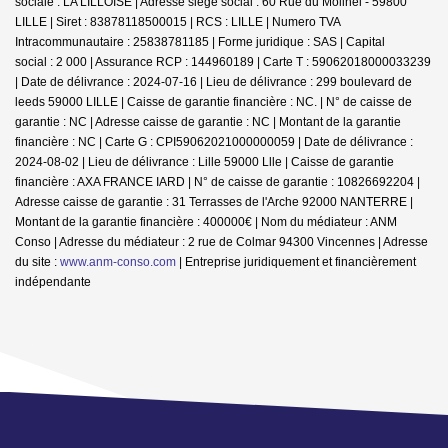
sociale : LA LILLOISE | Adresse siège social : 60 Rue du Molinel - 59800
LILLE | Siret : 83878118500015 | RCS : LILLE | Numero TVA
Intracommunautaire : 25838781185 | Forme juridique : SAS | Capital
social : 2 000 | Assurance RCP : 144960189 |
Carte T : 59062018000033239
| Date de délivrance : 2024-07-16 | Lieu de délivrance : 299 boulevard de
leeds 59000 LILLE | Caisse de garantie financière : NC. | N° de caisse de
garantie : NC | Adresse caisse de garantie : NC | Montant de la garantie
financière : NC | Carte G : CPI59062021000000059 | Date de délivrance :
2024-08-02 | Lieu de délivrance : Lille 59000 Llle | Caisse de garantie
financière : AXA FRANCE IARD | N° de caisse de garantie : 10826692204 |
Adresse caisse de garantie : 31 Terrasses de l'Arche 92000 NANTERRE |
Montant de la garantie financière : 400000€ | Nom du médiateur : ANM
Conso | Adresse du médiateur : 2 rue de Colmar 94300 Vincennes | Adresse
du site :
www.anm-conso.com
|
Entreprise juridiquement et financièrement
indépendante