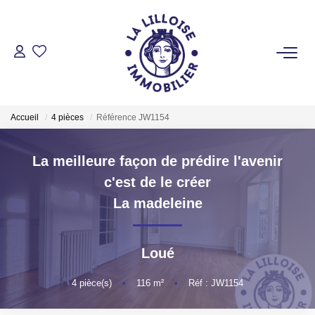
ACHETER
Nos Biens Sur Lille Et Sa Métropole
Accueil
4 pièces
Référence JW1154
Nos Biens Au Touquet Paris-Plage
Tous Nos Biens
La meilleure façon de prédire l'avenir
c'est de le créer
LOUER
La madeleine
VENDRE
Loué
4
pièce(s)
•
116
m²
•
Réf : JW1154
GESTION LOCATIVE