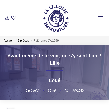
ACHETER
Nos Biens Sur Lille Et Sa Métropole
Accueil
2 pièces
Référence JW1059
Nos Biens Au Touquet Paris-Plage
Tous Nos Biens
Avant même de le voir, on s'y sent bien !
Lille
LOUER
Loué
VENDRE
2
pièce(s)
•
39
m²
•
Réf : JW1059
GESTION LOCATIVE