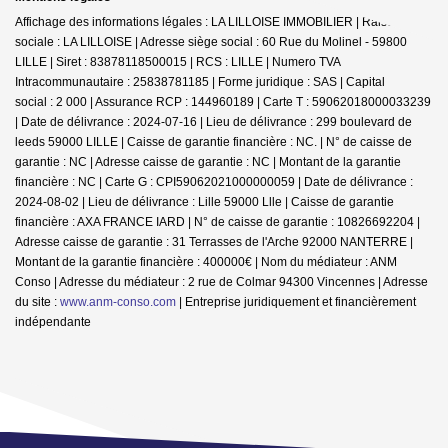
Affichage des informations légales : LA LILLOISE IMMOBILIER | Raison
sociale : LA LILLOISE | Adresse siège social : 60 Rue du Molinel - 59800
LILLE | Siret : 83878118500015 | RCS : LILLE | Numero TVA
Intracommunautaire : 25838781185 | Forme juridique : SAS | Capital
social : 2 000 | Assurance RCP : 144960189 |
Carte T : 59062018000033239
| Date de délivrance : 2024-07-16 | Lieu de délivrance : 299 boulevard de
leeds 59000 LILLE | Caisse de garantie financière : NC. | N° de caisse de
garantie : NC | Adresse caisse de garantie : NC | Montant de la garantie
financière : NC | Carte G : CPI59062021000000059 | Date de délivrance :
2024-08-02 | Lieu de délivrance : Lille 59000 Llle | Caisse de garantie
financière : AXA FRANCE IARD | N° de caisse de garantie : 10826692204 |
Adresse caisse de garantie : 31 Terrasses de l'Arche 92000 NANTERRE |
Montant de la garantie financière : 400000€ | Nom du médiateur : ANM
Conso | Adresse du médiateur : 2 rue de Colmar 94300 Vincennes | Adresse
du site :
www.anm-conso.com
|
Entreprise juridiquement et financièrement
indépendante