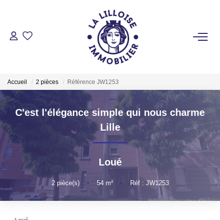
ACHETER
Nos Biens Sur Lille Et Sa Métropole
Accueil
2 pièces
Référence JW1253
Nos Biens Au Touquet Paris-Plage
Tous Nos Biens
C'est l'élégance simple qui nous charme
Lille
LOUER
Loué
VENDRE
2
pièce(s)
•
54
m²
•
Réf : JW1253
GESTION LOCATIVE