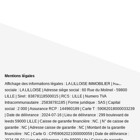
Mentions légales
Affichage des informations légales : LA LILLOISE IMMOBILIER | Raison
sociale : LA LILLOISE | Adresse siège social : 60 Rue du Molinel - 59800
LILLE | Siret : 83878118500015 | RCS : LILLE | Numero TVA
Intracommunautaire : 25838781185 | Forme juridique : SAS | Capital
social : 2 000 | Assurance RCP : 144960189 |
Carte T : 59062018000033239
| Date de délivrance : 2024-07-16 | Lieu de délivrance : 299 boulevard de
leeds 59000 LILLE | Caisse de garantie financière : NC. | N° de caisse de
garantie : NC | Adresse caisse de garantie : NC | Montant de la garantie
financière : NC | Carte G : CPI59062021000000059 | Date de délivrance :
2024-08-02 | Lieu de délivrance : Lille 59000 Llle | Caisse de garantie