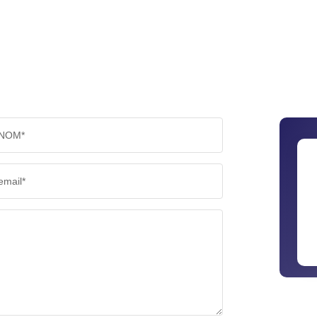
NOM*
email*