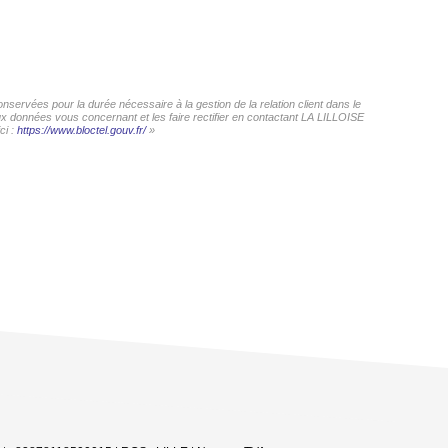
servées pour la durée nécessaire à la gestion de la relation client dans le
aux données vous concernant et les faire rectifier en contactant LA LILLOISE
ci :
https://www.bloctel.gouv.fr/
»