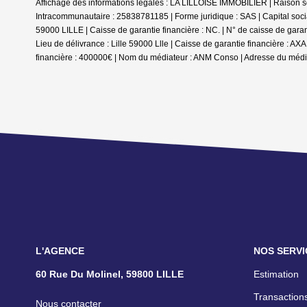
Affichage des informations légales : LA LILLOISE IMMOBILIER | Raison s
Intracommunautaire : 25838781185 | Forme juridique : SAS | Capital soc
59000 LILLE | Caisse de garantie financière : NC. | N° de caisse de gara
Lieu de délivrance : Lille 59000 Llle | Caisse de garantie financière :
financière : 400000€ | Nom du médiateur : ANM Conso | Adresse du média
L'AGENCE
NOS SERVI
60 Rue Du Molinel, 59800 LILLE
Estimation
Transactions
Nous contacter