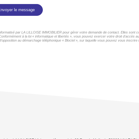
nvoyer le message
r informatisé par LA LILLOISE IMMOBILIER pour gérer votre demande de contact. Elles sont con
 Conformément à la loi « informatique et libertés », vous pouvez exercer votre droit d'accès 
d'opposition au démarchage téléphonique « Bloctel », sur laquelle vous pouvez vous inscrire i