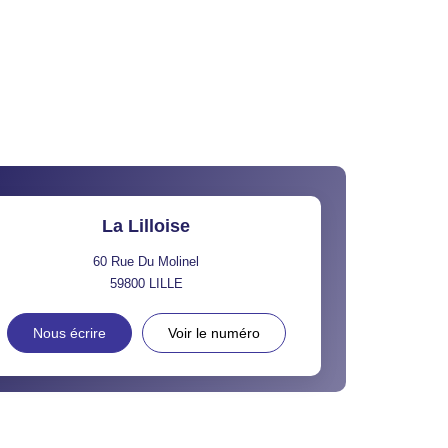
La Lilloise
60 Rue Du Molinel
59800
LILLE
Nous écrire
Voir le numéro