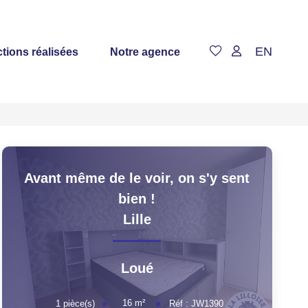
EN
tions réalisées
Notre agence
Avant même de le voir, on s'y sent
bien !
Lille
Loué
16
m²
1
pièce(s)
Réf :
JW1390