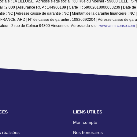
ociale : LA LILLOISE | Adresse siège social : 60 Rue du Molinel - 59800 LILLE | S
ial : 2 000 | Assurance RCP : 144960189 |
Carte T : 59062018000033239 | Date de d
ntie : NC | Adresse caisse de garantie : NC | Montant de la garantie financière : 
 AXA FRANCE IARD | N° de caisse de garantie : 10826692204 | Adresse caisse de ga
teur : 2 rue de Colmar 94300 Vincennes | Adresse du site :
www.anm-conso.com
CES
LIENS UTILES
Mon compte
 réalisées
Nos honoraires