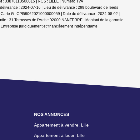
iret : 83878118500015 | RCS : LILLE | Numero TVA
élivrance : 2024-07-16 | Lieu de délivrance : 299 boulevard de leeds
NC | Carte G : CPI59062021000000059 | Date de délivrance : 2024-08-02 |
rantie : 31 Terrasses de l'Arche 92000 NANTERRE | Montant de la garantie
|
Entreprise juridiquement et financièrement indépendante
NOS ANNONCES
Appartement à vendre, Lille
Appartement à louer, Lille