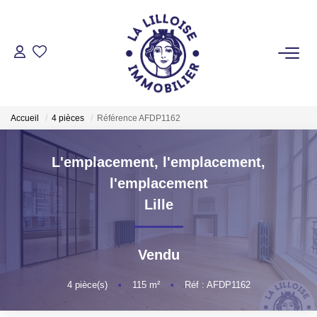
ACHETER
Nos Biens Sur Lille Et Sa Métropole
Accueil
4 pièces
Référence AFDP1162
Nos Biens Au Touquet Paris-Plage
Tous Nos Biens
L'emplacement, l'emplacement,
l'emplacement
LOUER
Lille
VENDRE
Vendu
GESTION LOCATIVE
4
pièce(s)
•
115
m²
•
Réf : AFDP1162