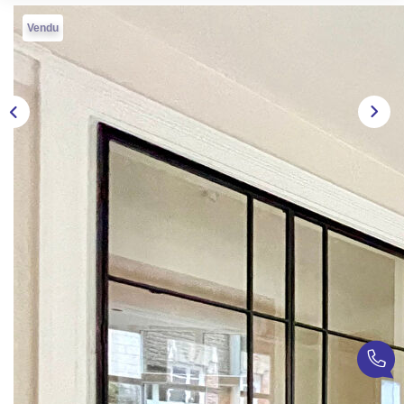
TRANSACTIONS RÉALISÉES
Vendu
NOTRE AGENCE
EN
Description
Réf : AFDP1162
Coup de coeur !