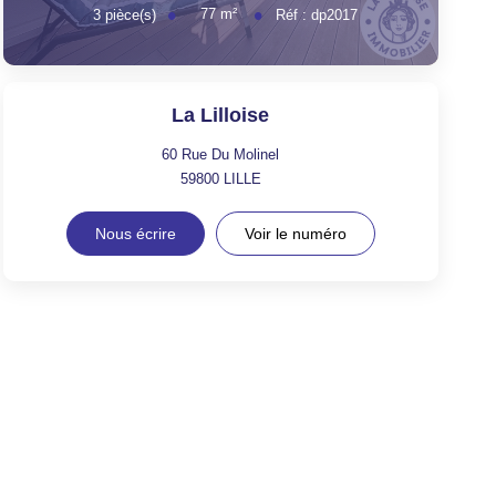
77
m²
3
pièce(s)
Réf :
dp2017
La Lilloise
60 Rue Du Molinel
59800
LILLE
Nous écrire
Voir le numéro