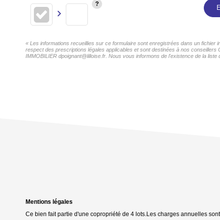
E
« Les informations recueillies sur ce formulaire sont enregistrées dans un fichie
respect des prescriptions légales applicables et sont destinées à nos conseillers
IMMOBILIER dpoignant@lilloise.fr. Nous vous informons de l'existence de la liste 
Mentions légales
Ce bien fait partie d'une copropriété de 4 lots.Les charges annuelles son