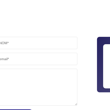
NOM*
email*