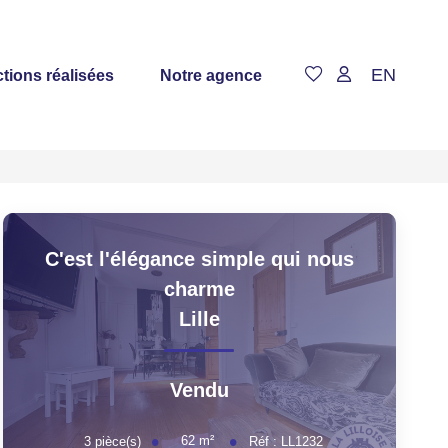
EN
tions réalisées
Notre agence
C'est l'élégance simple qui nous
charme
Lille
Vendu
62
m²
3
pièce(s)
Réf :
LL1232