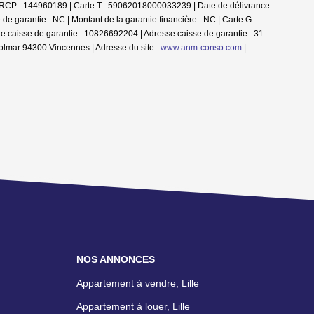
e RCP : 144960189 |
Carte T : 59062018000033239 | Date de délivrance :
e garantie : NC | Montant de la garantie financière : NC | Carte G :
e caisse de garantie : 10826692204 | Adresse caisse de garantie : 31
olmar 94300 Vincennes | Adresse du site :
www.anm-conso.com
|
NOS ANNONCES
Appartement à vendre, Lille
Appartement à louer, Lille