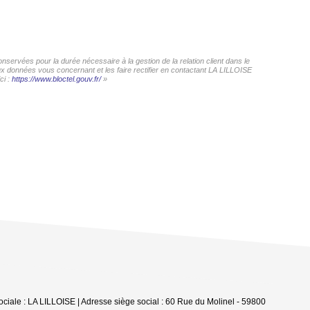
servées pour la durée nécessaire à la gestion de la relation client dans le
aux données vous concernant et les faire rectifier en contactant LA LILLOISE
ci :
https://www.bloctel.gouv.fr/
»
ciale : LA LILLOISE | Adresse siège social : 60 Rue du Molinel - 59800