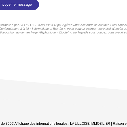
nvoyer le message
r informatisé par LA LILLOISE IMMOBILIER pour gérer votre demande de contact. Elles sont con
 Conformément à la loi « informatique et libertés », vous pouvez exercer votre droit d'accès 
d'opposition au démarchage téléphonique « Bloctel », sur laquelle vous pouvez vous inscrire i
t de 360€.
Affichage des informations légales : LA LILLOISE IMMOBILIER | Raison so