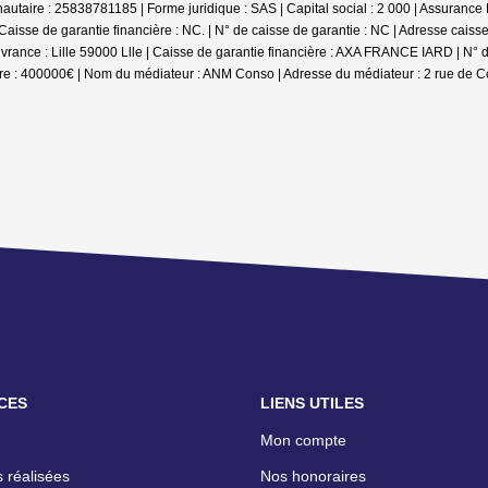
utaire : 25838781185 | Forme juridique : SAS | Capital social : 2 000 | Assuranc
isse de garantie financière : NC. | N° de caisse de garantie : NC | Adresse caisse d
ance : Lille 59000 Llle | Caisse de garantie financière : AXA FRANCE IARD | N° d
re : 400000€ | Nom du médiateur : ANM Conso | Adresse du médiateur : 2 rue de C
CES
LIENS UTILES
Mon compte
 réalisées
Nos honoraires