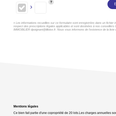
E
« Les informations recueillies sur ce formulaire sont enregistrées dans un fichie
respect des prescriptions légales applicables et sont destinées à nos conseillers
IMMOBILIER dpoignant@lilloise.fr. Nous vous informons de l'existence de la liste 
Mentions légales
Ce bien fait partie d'une copropriété de 20 lots.Les charges annuelles so