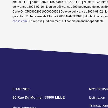
59800 LILLE | Siret : 83878118500015 | RCS : LILLE | Numero TVA Intrac
délivrance : 2024-07-16 | Lieu de délivrance : 299 boulevard de leeds 590
Carte G : CPI59062021000000059 | Date de délivrance : 2024-08-02 | Lie
garantie : 31 Terrasses de l'Arche 92000 NANTERRE | Montant de la gara
conso.com
|
Entreprise juridiquement et financièrement indépendante
L'AGENCE
NOS SERVI
60 Rue Du Molinel, 59800 LILLE
Estimation
Transactions
Nous contacter