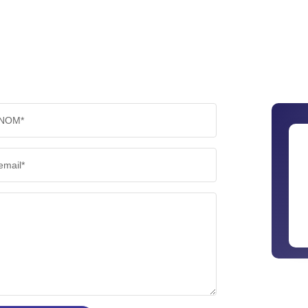
NOM*
email*