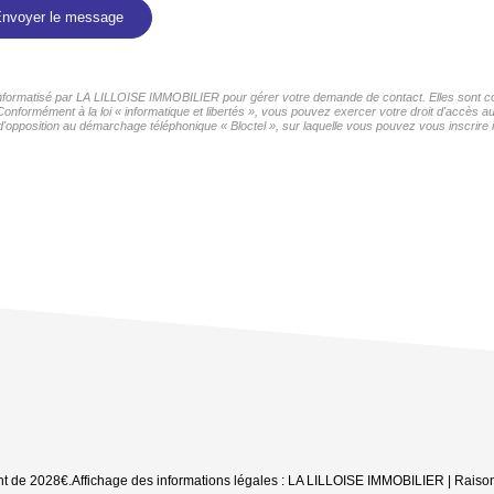
nvoyer le message
r informatisé par LA LILLOISE IMMOBILIER pour gérer votre demande de contact. Elles sont con
 Conformément à la loi « informatique et libertés », vous pouvez exercer votre droit d'accès 
d'opposition au démarchage téléphonique « Bloctel », sur laquelle vous pouvez vous inscrire i
nt de 2028€.
Affichage des informations légales : LA LILLOISE IMMOBILIER | Raison 