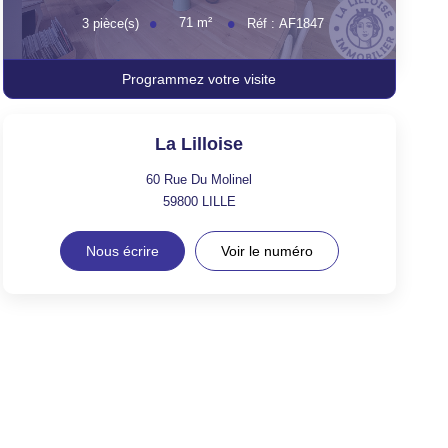
71
m²
3
pièce(s)
Réf :
AF1847
Programmez votre visite
La Lilloise
60 Rue Du Molinel
59800
LILLE
Nous écrire
Voir le numéro