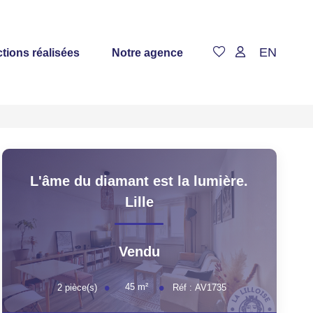
EN
tions réalisées
Notre agence
L'âme du diamant est la lumière.
Lille
Vendu
45
m²
2
pièce(s)
Réf :
AV1735