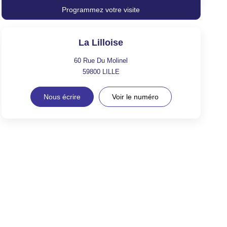
Programmez votre visite
La Lilloise
60 Rue Du Molinel
59800
LILLE
Nous écrire
Voir le numéro