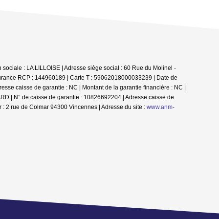
sociale : LA LILLOISE | Adresse siège social : 60 Rue du Molinel -
ssurance RCP : 144960189 |
Carte T : 59062018000033239 | Date de
esse caisse de garantie : NC | Montant de la garantie financière : NC |
ARD | N° de caisse de garantie : 10826692204 | Adresse caisse de
 : 2 rue de Colmar 94300 Vincennes | Adresse du site :
www.anm-