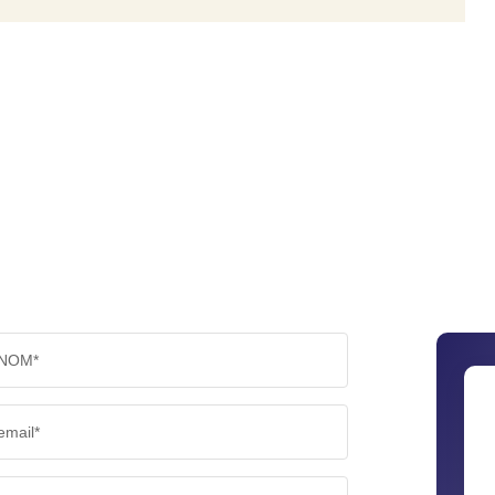
NOM*
email*