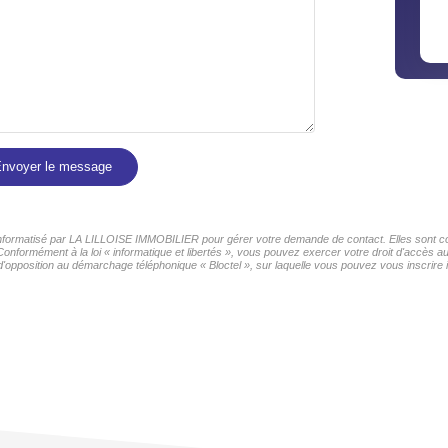
nvoyer le message
r informatisé par LA LILLOISE IMMOBILIER pour gérer votre demande de contact. Elles sont con
 Conformément à la loi « informatique et libertés », vous pouvez exercer votre droit d'accès 
d'opposition au démarchage téléphonique « Bloctel », sur laquelle vous pouvez vous inscrire i