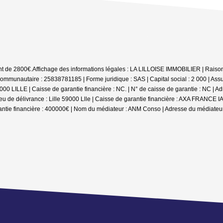
nt de 2800€.
Affichage des informations légales : LA LILLOISE IMMOBILIER | Raison 
ommunautaire : 25838781185 | Forme juridique : SAS | Capital social : 2 000 | A
00 LILLE | Caisse de garantie financière : NC. | N° de caisse de garantie : NC | Adr
u de délivrance : Lille 59000 Llle | Caisse de garantie financière : AXA FRANCE I
ntie financière : 400000€ | Nom du médiateur : ANM Conso | Adresse du médiateur