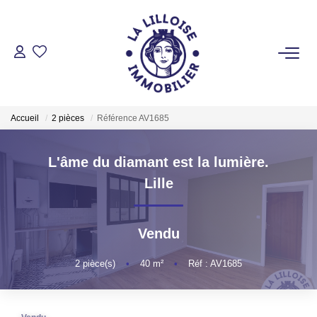
ACHETER
Nos Biens Sur Lille Et Sa Métropole
Accueil
2 pièces
Référence AV1685
Nos Biens Au Touquet Paris-Plage
Tous Nos Biens
L'âme du diamant est la lumière.
Lille
LOUER
Vendu
VENDRE
2
pièce(s)
•
40
m²
•
Réf : AV1685
GESTION LOCATIVE