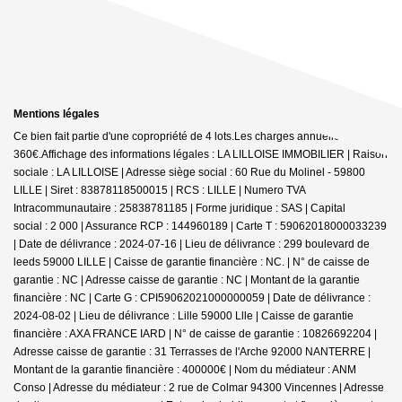
Mentions légales
Ce bien fait partie d'une copropriété de 4 lots.Les charges annuelles sont de
360€.
Affichage des informations légales : LA LILLOISE IMMOBILIER | Raison
sociale : LA LILLOISE | Adresse siège social : 60 Rue du Molinel - 59800
LILLE | Siret : 83878118500015 | RCS : LILLE | Numero TVA
Intracommunautaire : 25838781185 | Forme juridique : SAS | Capital
social : 2 000 | Assurance RCP : 144960189 |
Carte T : 59062018000033239
| Date de délivrance : 2024-07-16 | Lieu de délivrance : 299 boulevard de
leeds 59000 LILLE | Caisse de garantie financière : NC. | N° de caisse de
garantie : NC | Adresse caisse de garantie : NC | Montant de la garantie
financière : NC | Carte G : CPI59062021000000059 | Date de délivrance :
2024-08-02 | Lieu de délivrance : Lille 59000 Llle | Caisse de garantie
financière : AXA FRANCE IARD | N° de caisse de garantie : 10826692204 |
Adresse caisse de garantie : 31 Terrasses de l'Arche 92000 NANTERRE |
Montant de la garantie financière : 400000€ | Nom du médiateur : ANM
Conso | Adresse du médiateur : 2 rue de Colmar 94300 Vincennes | Adresse