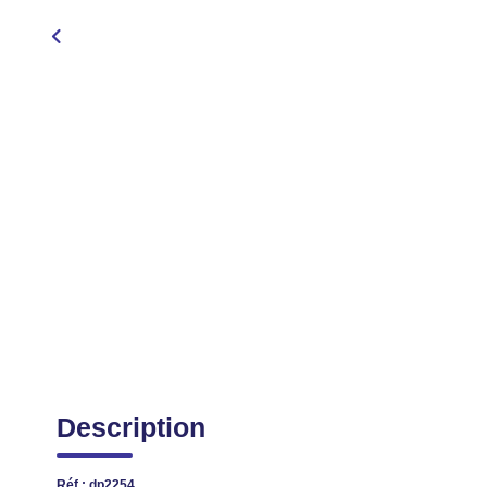
Description
Réf : dp2254