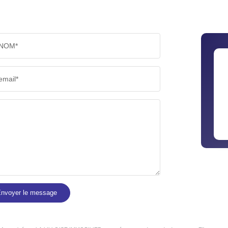
NOM*
email*
nvoyer le message