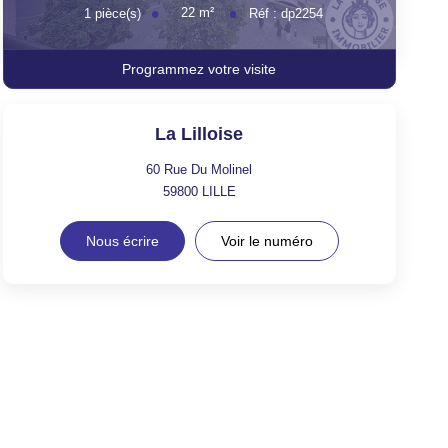
22
m²
1
pièce(s)
Réf :
dp2254
Programmez votre visite
La Lilloise
60 Rue Du Molinel
59800
LILLE
Nous écrire
Voir le numéro