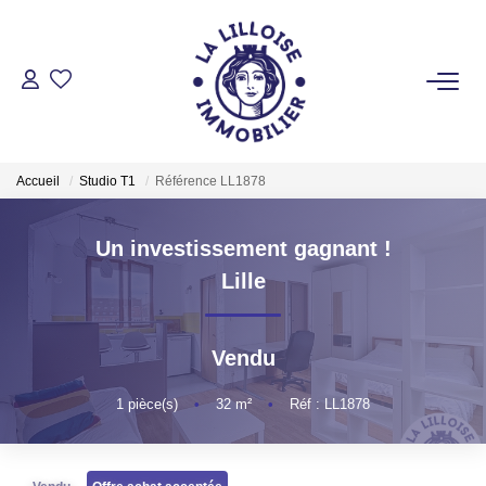
ACHETER
Nos Biens Sur Lille Et Sa Métropole
Accueil
Studio T1
Référence LL1878
Nos Biens Au Touquet Paris-Plage
Tous Nos Biens
Un investissement gagnant !
Lille
LOUER
Vendu
VENDRE
1
pièce(s)
•
32
m²
•
Réf : LL1878
GESTION LOCATIVE