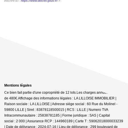
inscrire ici :
https://www.bloctel.gouv.fr/
»
Mentions légales
Ce bien fait partie d'une copropriété de 12 lots.Les charges annuelles sont
de 480€.
Affichage des informations légales : LA LILLOISE IMMOBILIER |
Raison sociale : LA LILLOISE | Adresse siège social : 60 Rue du Molinel -
59800 LILLE | Siret : 83878118500015 | RCS : LILLE | Numero TVA
Intracommunautaire : 25838781185 | Forme juridique : SAS | Capital
social : 2 000 | Assurance RCP : 144960189 |
Carte T : 59062018000033239
| Date de délivrance : 2024-07-16 | Lieu de délivrance : 299 boulevard de