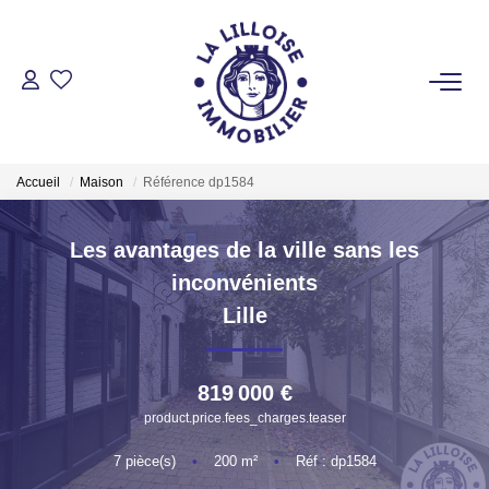
ACHETER
Nos Biens Sur Lille Et Sa Métropole
Accueil
Maison
Référence dp1584
Nos Biens Au Touquet Paris-Plage
Tous Nos Biens
Les avantages de la ville sans les
inconvénients
LOUER
Lille
VENDRE
819 000 €
product.price.fees_charges.teaser
GESTION LOCATIVE
7
pièce(s)
•
200
m²
•
Réf : dp1584