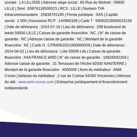
sociale : LA LILLOISE | Adresse siège social : 60 Rue du Molinel - 59800
LILLE | Siret : 83878118500015 | RCS : LILLE | Numero TVA
Intracommunautaire : 25838781185 | Forme juridique : SAS | Capital
social : 2 000 | Assurance RCP : 144960189 |
Carte T : 59062018000033239
| Date de délivrance : 2024-07-16 | Lieu de délivrance : 299 boulevard de
leeds 59000 LILLE | Caisse de garantie financière : NC. | N° de caisse de
garantie : NC | Adresse caisse de garantie : NC | Montant de la garantie
financière : NC | Carte G : CPI59062021000000059 | Date de délivrance :
2024-08-02 | Lieu de délivrance : Lille 59000 Llle | Caisse de garantie
financière : AXA FRANCE IARD | N° de caisse de garantie : 10826692204 |
Adresse caisse de garantie : 31 Terrasses de l'Arche 92000 NANTERRE |
Montant de la garantie financière : 400000€ | Nom du médiateur : ANM
Conso | Adresse du médiateur : 2 rue de Colmar 94300 Vincennes | Adresse
du site :
www.anm-conso.com
|
Entreprise juridiquement et financièrement
indépendante