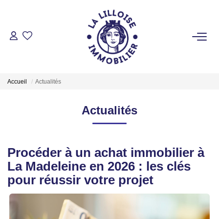
ACHETER
Nos Biens Sur Lille Et Sa Métropole
Accueil
Actualités
Nos Biens Au Touquet Paris-Plage
Tous Nos Biens
Actualités
LOUER
Procéder à un achat immobilier à
La Madeleine en 2026 : les clés
VENDRE
pour réussir votre projet
GESTION LOCATIVE