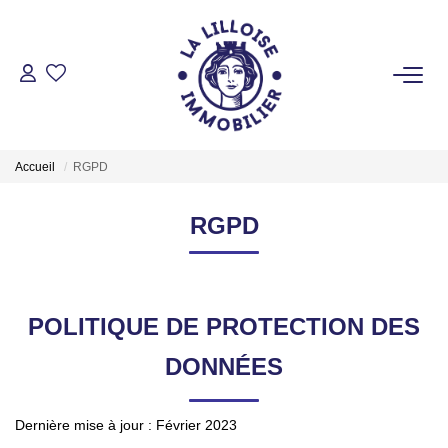
ACHETER
Nos Biens Sur Lille Et Sa Métropole
Accueil
RGPD
Nos Biens Au Touquet Paris-Plage
Tous Nos Biens
RGPD
LOUER
POLITIQUE DE PROTECTION DES
VENDRE
DONNÉES
GESTION LOCATIVE
Dernière mise à jour : Février 2023