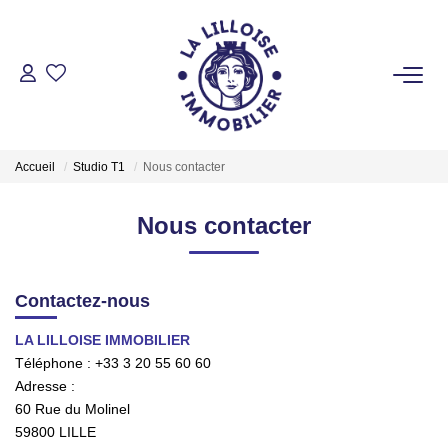
ACHETER
Nos Biens Sur Lille Et Sa Métropole
Accueil
Studio T1
Nous contacter
Nos Biens Au Touquet Paris-Plage
Tous Nos Biens
Nous contacter
LOUER
Contactez-nous
LA LILLOISE IMMOBILIER
VENDRE
Téléphone :
+33 3 20 55 60 60
Adresse :
GESTION LOCATIVE
60 Rue du Molinel
59800
LILLE