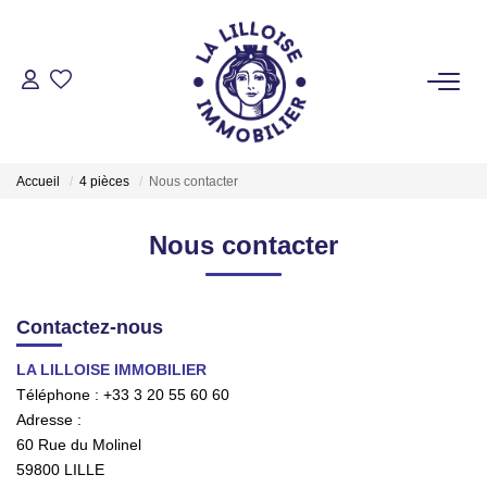
ACHETER
Nos Biens Sur Lille Et Sa Métropole
Accueil
4 pièces
Nous contacter
Nos Biens Au Touquet Paris-Plage
Tous Nos Biens
Nous contacter
LOUER
Contactez-nous
LA LILLOISE IMMOBILIER
VENDRE
Téléphone :
+33 3 20 55 60 60
Adresse :
GESTION LOCATIVE
60 Rue du Molinel
59800
LILLE